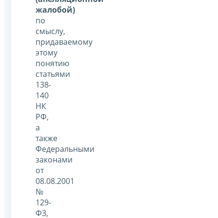
жалобой)
по
смыслу,
придаваемому
этому
понятию
статьями
138-
140
НК
РФ,
а
также
Федеральными
законами
от
08.08.2001
№
129-
ФЗ,