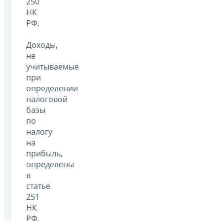
250
НК
РФ.
Доходы,
не
учитываемые
при
определении
налоговой
базы
по
налогу
на
прибыль,
определены
в
статье
251
НК
РФ.