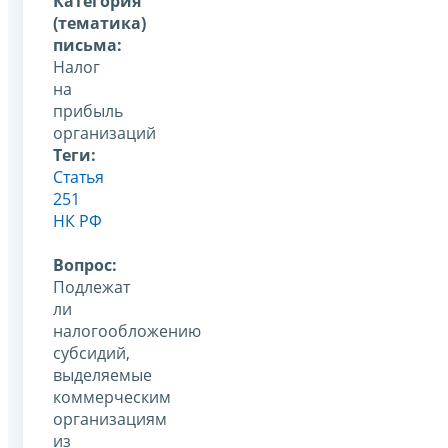
Категория
(тематика)
письма:
Налог
на
прибыль
организаций
Теги:
Статья
251
НК РФ
Вопрос:
Подлежат
ли
налогообложению
субсидий,
выделяемые
коммерческим
организациям
из