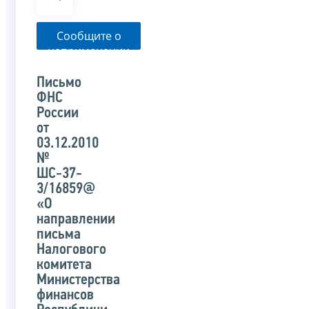
Сообщите о
неприменении
налоговым
органом
Письмо
указанного
ФНС
письма
России
от
03.12.2010
№
ШС-37-
3/16859@
«О
направлении
письма
Налогового
комитета
Министерства
финансов