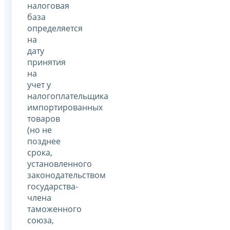
налоговая
база
определяется
на
дату
принятия
на
учет у
налогоплательщика
импортированных
товаров
(но не
позднее
срока,
установленного
законодательством
государства-
члена
таможенного
союза,