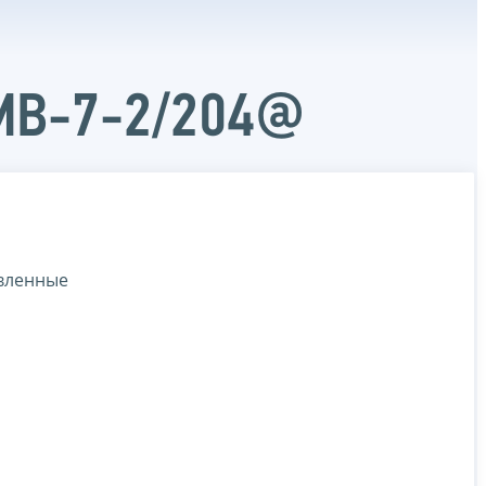
ММВ-7-2/204@
овленные