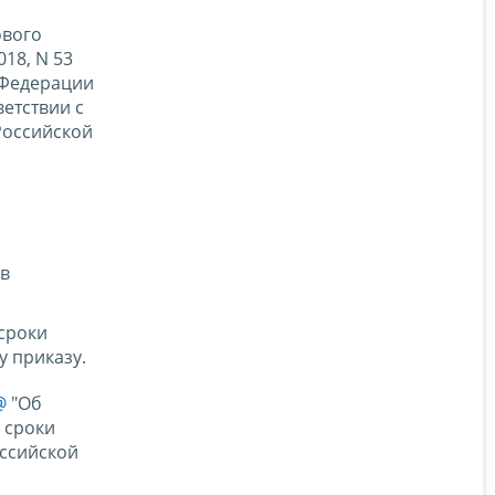
ового
18, N 53
й Федерации
ветствии с
Российской
ов
сроки
 приказу.
@
"Об
 сроки
оссийской