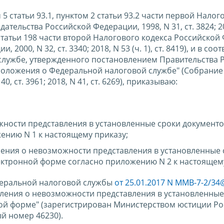
м 5 статьи 93.1, пунктом 2 статьи 93.2 части первой Налог
тельства Российской Федерации, 1998, N 31, ст. 3824; 20
 13 статьи 198 части второй Налогового кодекса Российско
00, N 32, ст. 3340; 2018, N 53 (ч. 1), ст. 8419), и в соот
службе, утвержденного постановлением Правительства 
 Положения о Федеральной налоговой службе" (Собрание
 ст. 3961; 2018, N 41, ст. 6269), приказываю:
ности представления в установленные сроки документ
ению N 1 к настоящему приказу;
ения о невозможности представления в установленные 
ектронной форме согласно приложению N 2 к настоящему
деральной налоговой службы
от 25.01.2017 N ММВ-7-2/34
ления о невозможности представления в установленные
ой форме" (зарегистрирован Министерством юстиции Р
й номер 46230).