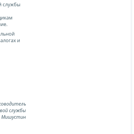
й службы
щикам
ие.
альной
алогах и
ководитель
вой службы
. Мишустин