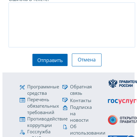
Отмена
Отправить
Программные
Обратная
средства
связь
Перечень
Контакты
обязательных
Подписка
требований
на
Противодействие
новости
коррупции
Об
Госслужба
использовании