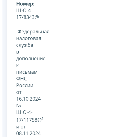
Номер:
ШЮ-4-
17/8343@
Федеральная
налоговая
служба
в
дополнение
к
письмам
ФНС
России
от
16.10.2024
№
ШЮ-4-
1
17/11758@
и от
08.11.2024