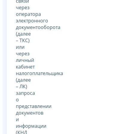
связи
через
оператора
электронного
документооборота
(далее
– ТКС)
или
через
личный
кабинет
налогоплательщика
(далее
– ЛК)
запроса
о
представлении
документов
и
информации
(КНД