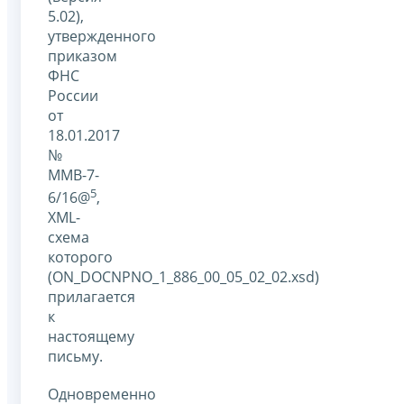
5.02),
утвержденного
приказом
ФНС
России
от
18.01.2017
№
ММВ-7-
5
6/16@
,
XML-
схема
которого
(ON_DOCNPNO_1_886_00_05_02_02.xsd)
прилагается
к
настоящему
письму.
Одновременно