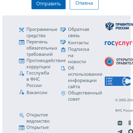
Отмена
Отправить
Программные
Обратная
средства
связь
Перечень
Контакты
обязательных
Подписка
требований
на
Противодействие
новости
коррупции
Об
Госслужба
использовании
в ФНС
информации
России
сайта
Вакансии
Общественный
совет
© 2005-202
ФНС Росси
Открытое
ведомство
Открытые