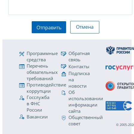
Отмена
Отправить
Программные
Обратная
средства
связь
Перечень
Контакты
обязательных
Подписка
требований
на
Противодействие
новости
коррупции
Об
Госслужба
использовании
в ФНС
информации
России
сайта
Вакансии
Общественный
совет
© 2005-202