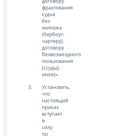
договору
фрахтования
судна
без
экипажа
(бербоут-
чартеру),
договору
безвозмездного
пользования
(ссуды),
иное)».
Установить,
что
настоящий
приказ
вступает
в
силу
по