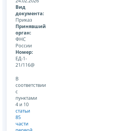
24.02.2026
Вид
документа:
Приказ
Принявший
орган:
ФНС
России
Номер:
ЕД-1-
21/116@
В
соответствии
с
пунктами
4 и 10
статьи
85
части
первой