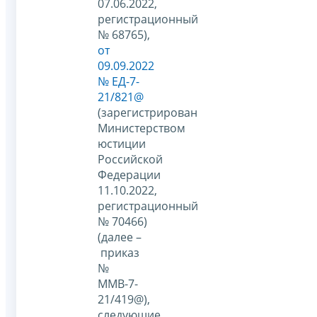
07.06.2022,
регистрационный
№ 68765),
от
09.09.2022
№ ЕД-7-
21/821@
(зарегистрирован
Министерством
юстиции
Российской
Федерации
11.10.2022,
регистрационный
№ 70466)
(далее –
приказ
№
ММВ-7-
21/419@),
следующие