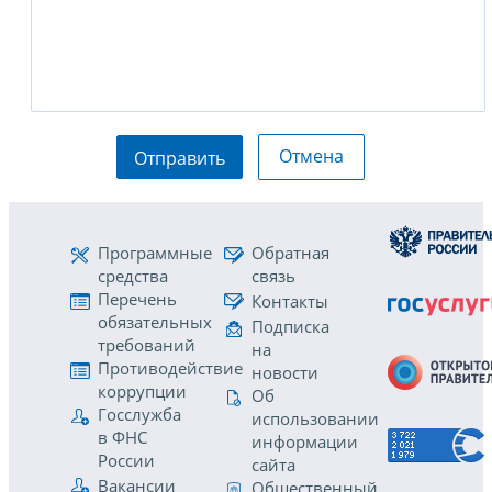
Отмена
Отправить
Программные
Обратная
средства
связь
Перечень
Контакты
обязательных
Подписка
требований
на
Противодействие
новости
коррупции
Об
Госслужба
использовании
в ФНС
информации
России
сайта
Вакансии
Общественный