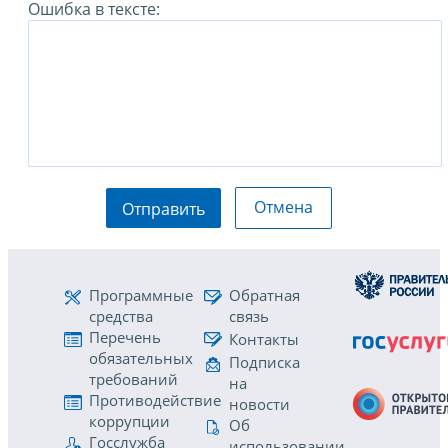
Ошибка в тексте:
Отмена
Отправить
Программные
Обратная
средства
связь
Перечень
Контакты
обязательных
Подписка
требований
на
Противодействие
новости
коррупции
Об
Госслужба
использовании