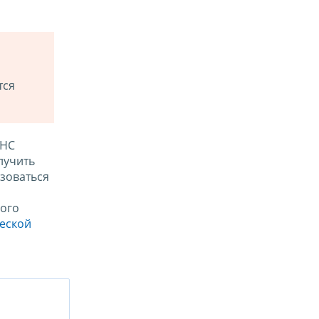
тся
ФНС
лучить
зоваться
ого
ческой