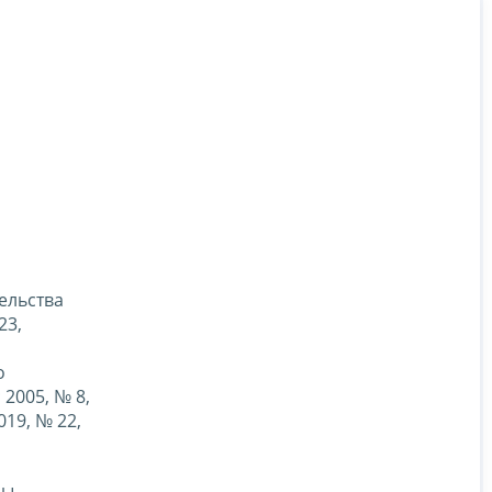
ельства
23,
о
2005, № 8,
2019, № 22,
мы