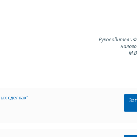
Руководитель Ф
налого
М.
ых сделках"
Заг