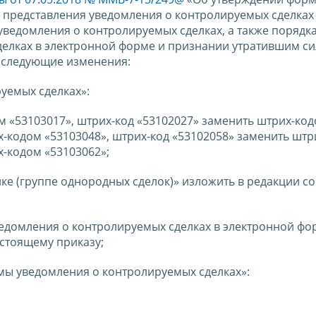
 представления уведомления о контролируемых сделках
ведомления о контролируемых сделках, а также порядк
елках в электронной форме и признании утратившим си
» следующие изменения:
уемых сделках»:
ом «53103017», штрих-код «53102027» заменить штрих-ко
х-кодом «53103048», штрих-код «53102058» заменить шт
х-кодом «53103062»;
лке (группе однородных сделок)» изложить в редакции с
ведомления о контролируемых сделках в электронной фо
стоящему приказу;
мы уведомления о контролируемых сделках»: