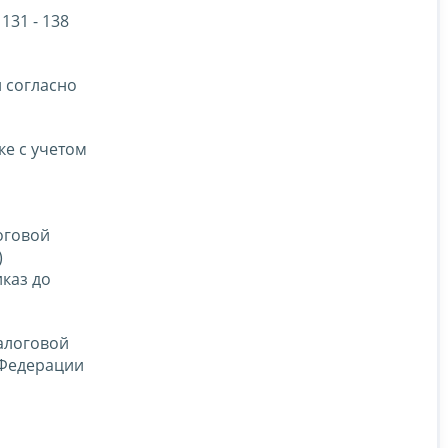
131 - 138
и согласно
ке с учетом
оговой
)
каз до
алоговой
 Федерации