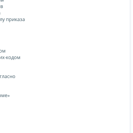
 в
а
лу приказа
дом
рих-кодом
огласно
рме»