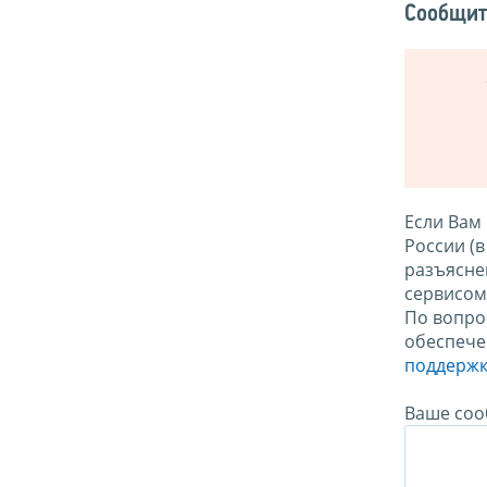
Сообщит
Если Вам
России (
разъясне
сервисо
По вопро
обеспече
поддержк
Ваше соо