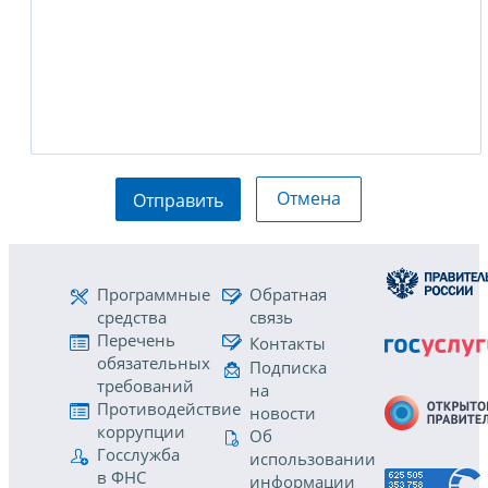
Отмена
Отправить
Программные
Обратная
средства
связь
Перечень
Контакты
обязательных
Подписка
требований
на
Противодействие
новости
коррупции
Об
Госслужба
использовании
в ФНС
информации