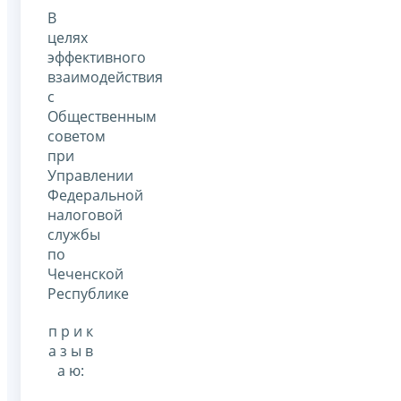
В
целях
эффективного
взаимодействия
с
Общественным
советом
при
Управлении
Федеральной
налоговой
службы
по
Чеченской
Республике
п р и к
а з ы в
а ю: