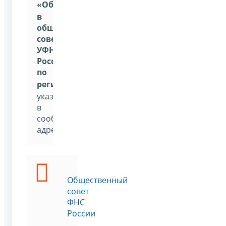
«
Обратиться
в
общественный
совет
УФНС
России
по
региону
»
,
указав
в
сообщении
адресата
Общественный
совет
ФНС
России