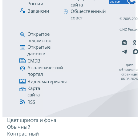
России
сайта
Вакансии
Общественный
совет
© 2005-202
ФНС Росси
Открытое
ведомство
Открытые
данные
СМЭВ
Дата
Аналитический
обновлени
портал
страницы
06.08.2026
Видеоматериалы
Карта
сайта
RSS
Цвет шрифта и фона
Обычный
Контрастный