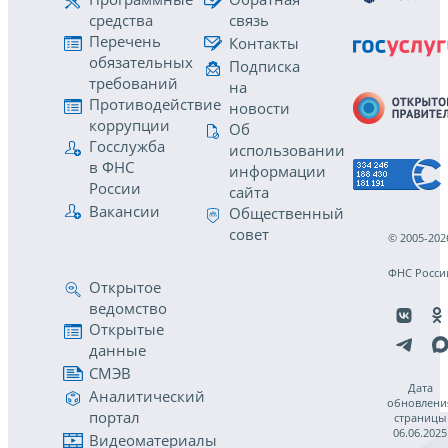
средства
связь
Перечень
Контакты
обязательных
Подписка
требований
на
Противодействие
новости
коррупции
Об
Госслужба
использовании
в ФНС
информации
России
сайта
Вакансии
Общественный
совет
© 2005-202
ФНС Росси
Открытое
ведомство
Открытые
данные
СМЭВ
Дата
Аналитический
обновлени
портал
страницы
06.06.2025
Видеоматериалы