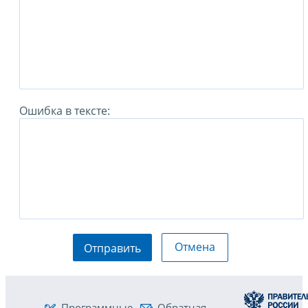
Ошибка в тексте:
Отмена
Отправить
Программные
Обратная