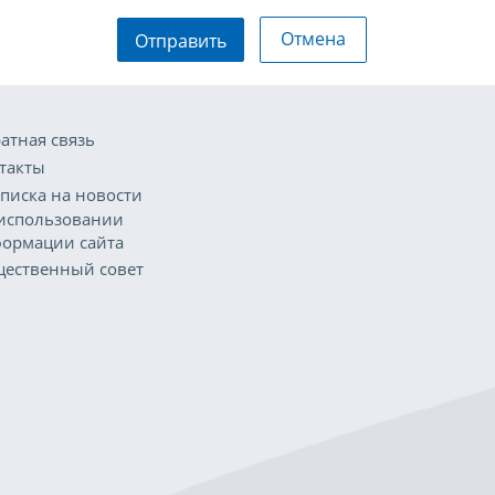
Отмена
Отправить
атная связь
такты
писка на новости
использовании
ормации сайта
ественный совет