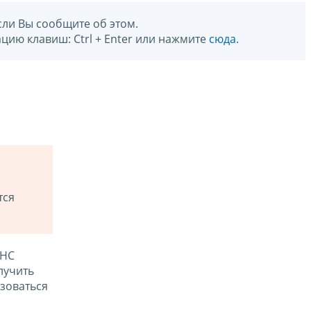
сли Вы сообщите об этом.
цию клавиш: Ctrl + Enter или нажмите
сюда
.
тся
ФНС
лучить
зоваться