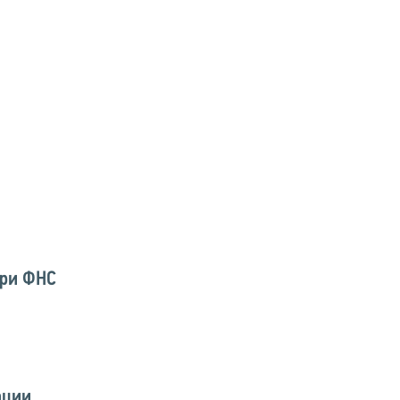
при ФНС
ации