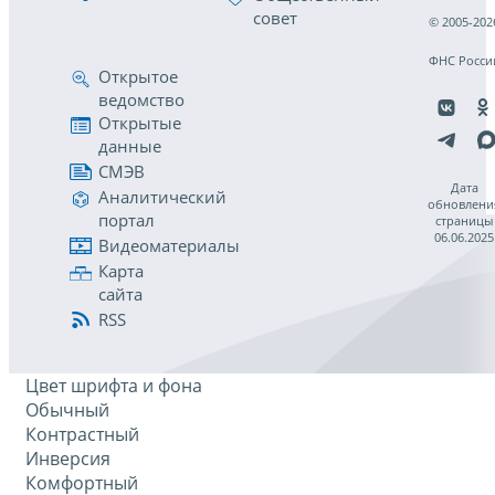
совет
© 2005-202
ФНС Росси
Открытое
ведомство
Открытые
данные
СМЭВ
Дата
Аналитический
обновлени
портал
страницы
06.06.2025
Видеоматериалы
Карта
сайта
RSS
Цвет шрифта и фона
Обычный
Контрастный
Инверсия
Комфортный