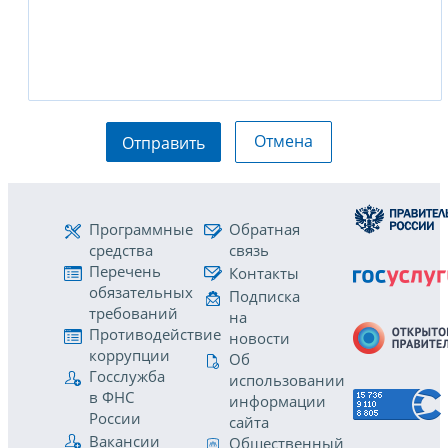
Отмена
Отправить
Программные
Обратная
средства
связь
Перечень
Контакты
обязательных
Подписка
требований
на
Противодействие
новости
коррупции
Об
Госслужба
использовании
в ФНС
информации
России
сайта
Вакансии
Общественный