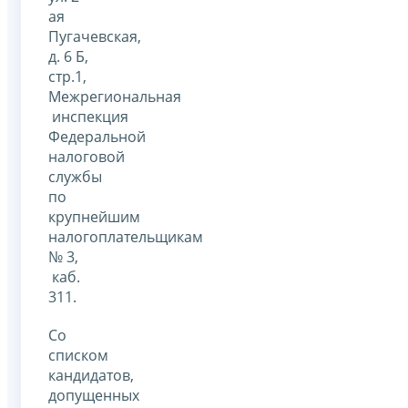
ая
Пугачевская,
д. 6 Б,
стр.1,
Межрегиональная
инспекция
Федеральной
налоговой
службы
по
крупнейшим
налогоплательщикам
№ 3,
каб.
311.
Со
списком
кандидатов,
допущенных