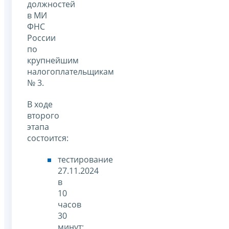
должностей
в МИ
ФНС
России
по
крупнейшим
налогоплательщикам
№ 3.
В ходе
второго
этапа
состоится:
тестирование
27.11.2024
в
10
часов
30
минут;