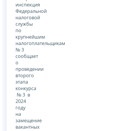
инспекция
Федеральной
налоговой
службы
по
крупнейшим
налогоплательщикам
№ 3
сообщает
о
проведении
второго
этапа
конкурса
№ 3 в
2024
году
на
замещение
вакантных