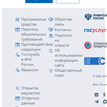
Программные
Обратная
средства
связь
Перечень
Контакты
обязательных
Подписка
требований
на
Противодействие
новости
коррупции
Об
Госслужба
использовании
в ФНС
информации
России
сайта
Вакансии
Общественный
совет
© 2005-202
ФНС Росси
Открытое
ведомство
Открытые
данные