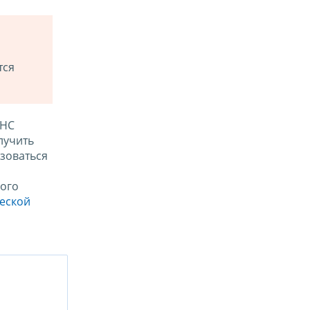
тся
ФНС
лучить
зоваться
ого
ческой