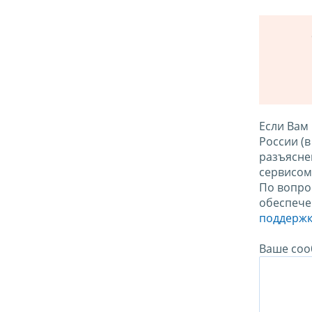
Если Вам
России (
разъясне
сервисо
По вопро
обеспече
поддержк
Ваше соо