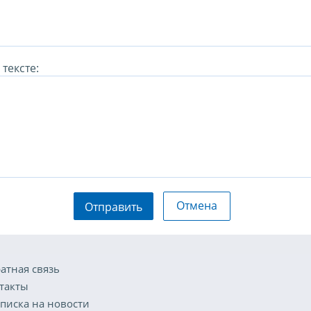
тексте:
Отмена
Отправить
атная связь
такты
писка на новости