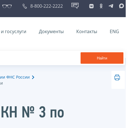
8-800-222-2222
и госуслуги
Документы
Контакты
ENG
Найти
ии ФНС России
ии
 КН № 3 по