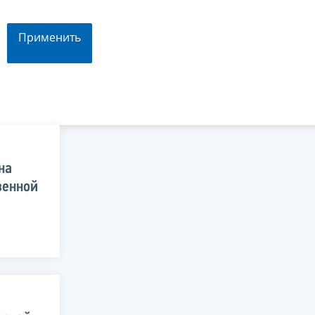
Применить
на
венной