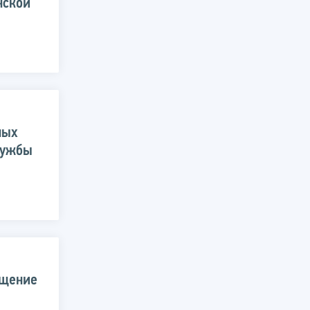
нской
ных
лужбы
ещение