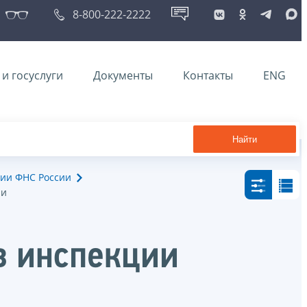
8-800-222-2222
и госуслуги
Документы
Контакты
ENG
Найти
ии ФНС России
ии
в инспекции