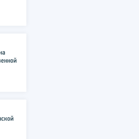
на
венной
нской