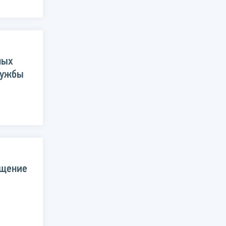
ных
лужбы
ещение