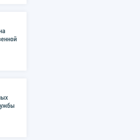
на
венной
ных
лужбы