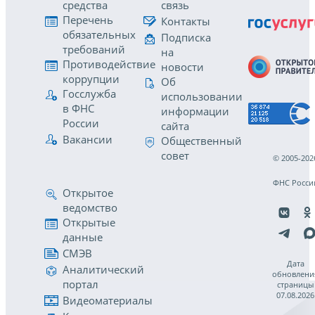
средства
связь
Перечень
Контакты
обязательных
Подписка
требований
на
Противодействие
новости
коррупции
Об
Госслужба
использовании
в ФНС
информации
России
сайта
Вакансии
Общественный
совет
© 2005-202
ФНС Росси
Открытое
ведомство
Открытые
данные
СМЭВ
Дата
Аналитический
обновлени
портал
страницы
07.08.2026
Видеоматериалы