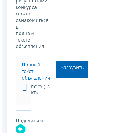
результатами
конкурса
можно
ознакомиться
в
полном
тексте
объявления.
Полный
Загрузить
текст
объявления
DOCX (16
KB)
Поделиться: