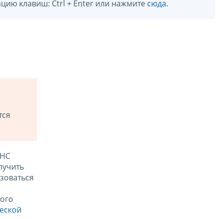
цию клавиш: Ctrl + Enter или нажмите
сюда
.
тся
ФНС
лучить
зоваться
ого
ческой