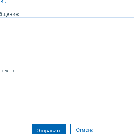
и".
бщение:
тексте:
Отмена
Отправить