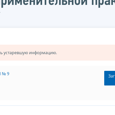
применительной пра
у
ать устаревшую информацию.
Н № 9
Заг