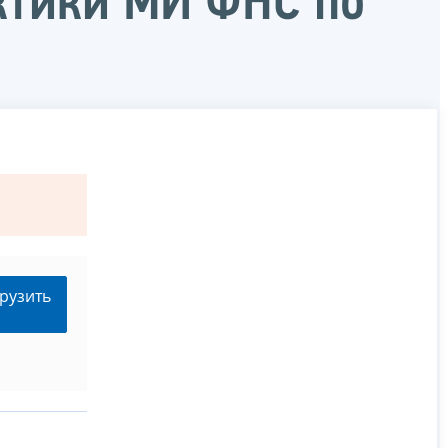
ктики МИ ФНС по
рузить