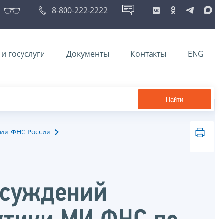
8-800-222-2222
и госуслуги
Документы
Контакты
ENG
Найти
ии ФНС России
бсуждений