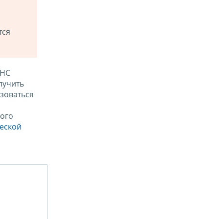
тся
ФНС
лучить
зоваться
ого
ческой