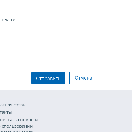
тексте:
Отмена
Отправить
атная связь
такты
писка на новости
использовании