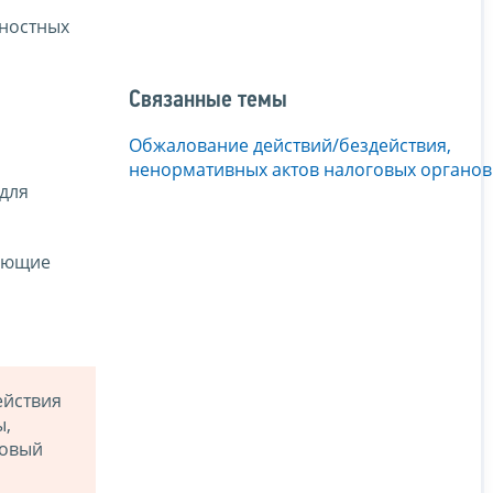
жностных
Связанные темы
Обжалование действий/бездействия,
ненормативных актов налоговых органов
 для
дающие
ействия
ы,
говый