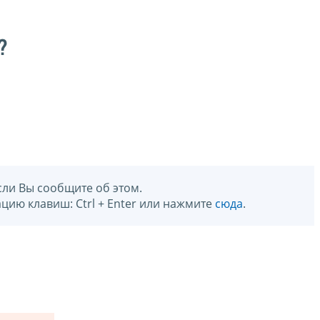
?
сли Вы сообщите об этом.
цию клавиш: Ctrl + Enter или нажмите
сюда
.