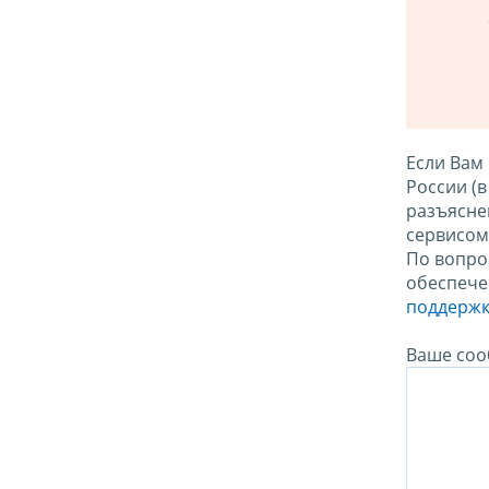
Если Вам
России (
разъясне
сервисо
По вопро
обеспече
поддержк
Ваше соо