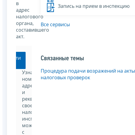
в
Запись на прием в инспекцию
адрес
налогового
органа,
Все сервисы
составившего
акт.
Перейти
Связанные темы
Процедура подачи возражений на акты
Узнать
налоговых проверок
номер,
адрес
и
реквизиты
своей
налоговой
инспекции
можно
с