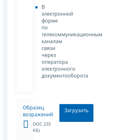
В
электронной
форме
по
телекоммуникационным
каналам
связи
через
оператора
электронного
документооборота
Образец
Загрузить
возражений
DOC 235
КБ)