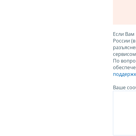
Если Вам
России (
разъясне
сервисо
По вопро
обеспече
поддержк
Ваше соо