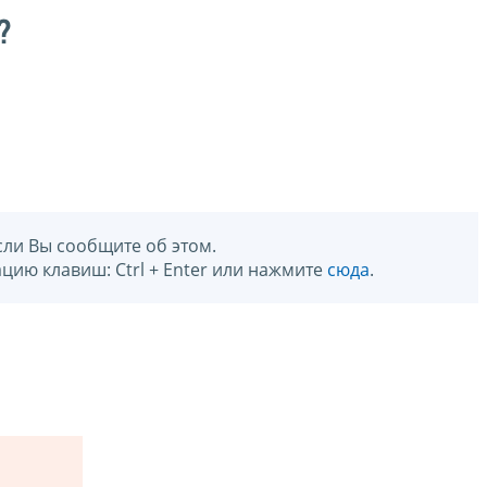
?
сли Вы сообщите об этом.
цию клавиш: Ctrl + Enter или нажмите
сюда
.