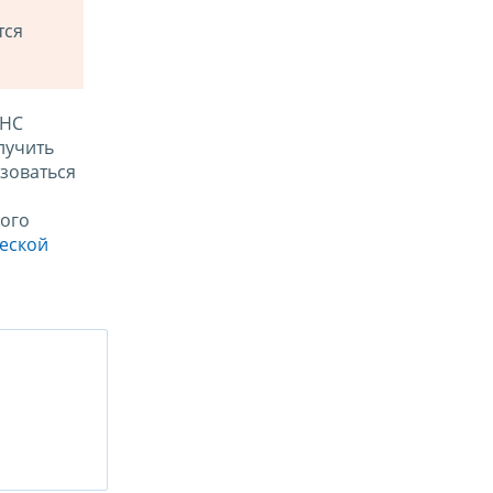
тся
ФНС
лучить
зоваться
ого
ческой