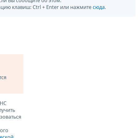
сли Вы сообщите об этом.
цию клавиш: Ctrl + Enter или нажмите
сюда
.
тся
ФНС
лучить
зоваться
ого
ческой