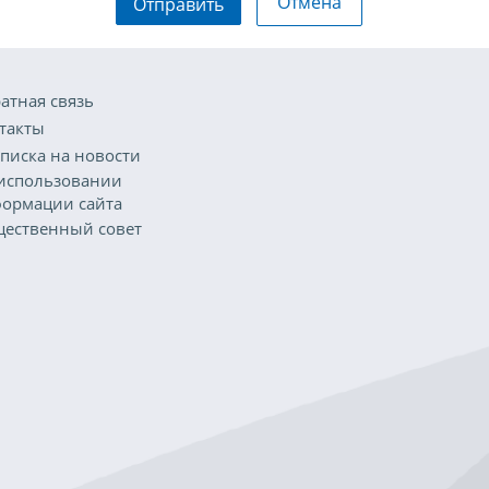
Отмена
Отправить
атная связь
такты
писка на новости
использовании
ормации сайта
ественный совет