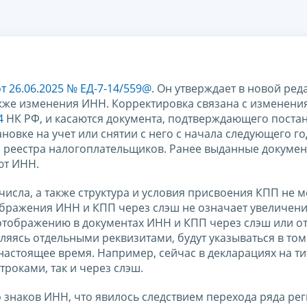
т 26.06.2025 № ЕД-7-14/559@
. Он утверждает в новой ред
акже изменения ИНН. Корректировка связана с изменени
4
НК РФ, и касаются документа, подтверждающего постан
ановке на учет или снятии с него с начала следующего го
о реестра налогоплательщиков. Ранее выданные докуме
ют ИНН.
исла, а также структура и условия присвоения КПП не м
ображения ИНН и КПП через слэш не означает увеличен
 отображению в документах ИНН и КПП через слэш или 
вляясь отдельными реквизитами, будут указываться в том
 настоящее время. Например, сейчас в декларациях на т
роками, так и через слэш.
о знаков ИНН, что явилось следствием перехода ряда ре