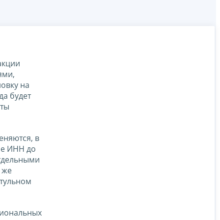
акции
ями,
овку на
да будет
нты
еняются, в
ие ИНН до
отдельными
 же
итульном
гиональных