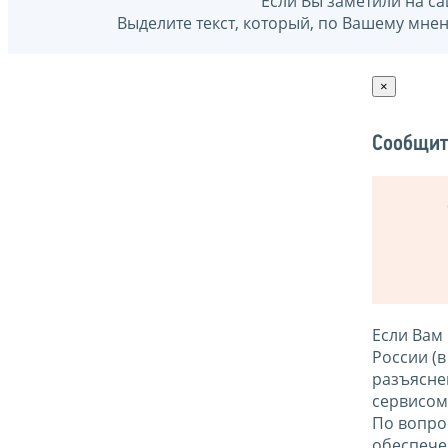
Если Вы заметили на са
Выделите текст, который, по Вашему мне
×
Сообщит
Если Вам
России (
разъясне
сервисо
По вопро
обеспече