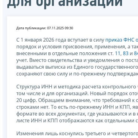
для организаций
Дата публикации: 07.11.2025 09:30
С 1 января 2026 года вступает в силу
приказ ФНС о
порядок и условия присвоения, применения, а т
внесенными в отдельные положения ст.
11
,
83
и
8
учет. Вместо свидетельства и уведомления о пост
выдаваться выписка из Единого государственног
сохраняют свою силу и по-прежнему подтвержда
Структура ИНН и методика расчета контрольного ч
том числе и для организаций. Новый порядок от
20 цифр. Обращаем внимание, что требований к
строками нет. То есть по-прежнему ИНН и КПП, я
формате во всех документах, где указываются и в
листе ИНН и КПП отображаются как отдельными ст
Изменения лишь коснулись третьего и четвертог