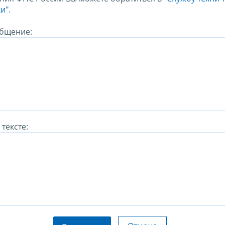
и".
бщение:
тексте: