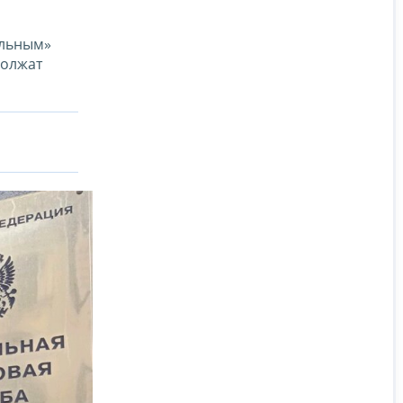
ельным»
должат