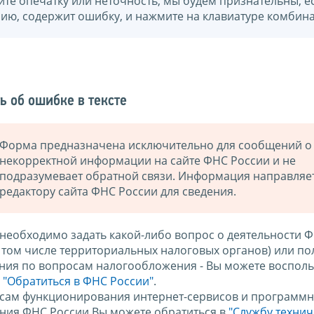
йте опечатку или неточность, мы будем признательны, е
нию, содержит ошибку, и нажмите на клавиатуре комбина
ь об ошибке в тексте
Форма предназначена исключительно для сообщений о
некорректной информации на сайте ФНС России и не
подразумевает обратной связи. Информация направляе
редактору сайта ФНС России для сведения.
 необходимо задать какой-либо вопрос о деятельности 
в том числе территориальных налоговых органов) или по
ния по вопросам налогообложения - Вы можете восполь
м
"Обратиться в ФНС России"
.
сам функционирования интернет-сервисов и программн
ния ФНС России Вы можете обратиться в
"Службу техни