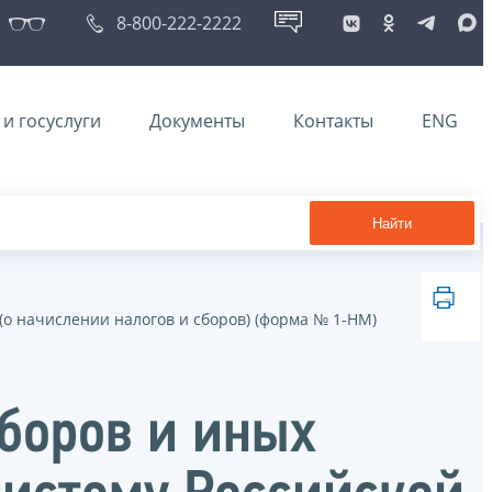
8-800-222-2222
и госуслуги
Документы
Контакты
ENG
Найти
о начислении налогов и сборов) (форма № 1-НМ)
сборов и иных