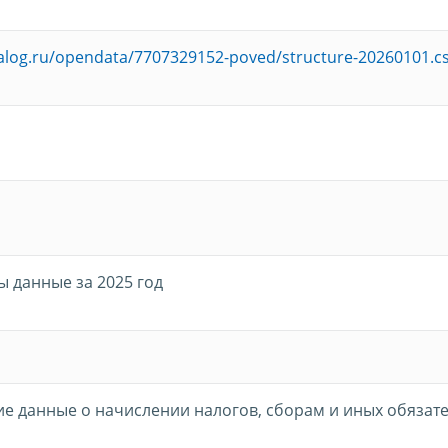
nalog.ru/opendata/7707329152-poved/structure-20260101.c
 данные за 2025 год
ие данные о начислении налогов, сборам и иных обязат