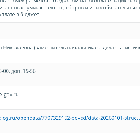
 карточек расчетов с бюджетом налогоплательщиков о
исленных суммах налогов, сборов и иных обязательных 
плате в бюджет
а Николаевна (заместитель начальника отдела статистич
6-00, доп. 15-56
x.gov.ru
nalog.ru/opendata/7707329152-poved/data-20260101-struct