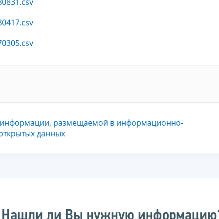
80831.csv
80417.csv
70305.csv
 информации, размещаемой в информационно-
 открытых данных
Нашли ли Вы нужную информацию