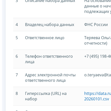
3
Описание набора данных
На основании
данные о нач
подлежащих у
4
Владелец набора данных
ФНС России
5
Ответственное лицо
Теряева Ольг
отчетности)
6
Телефон ответственного
+7 (495) 198-4
лица
7
Адрес электронной почты
o.teryaeva@ta
ответственного лица
8
Гиперссылка (URL) на
https://data.
набор
20260101.csv