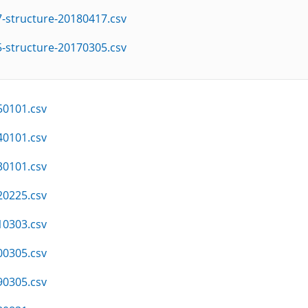
-structure-20180417.csv
-structure-20170305.csv
50101.csv
40101.csv
30101.csv
20225.csv
10303.csv
00305.csv
90305.csv