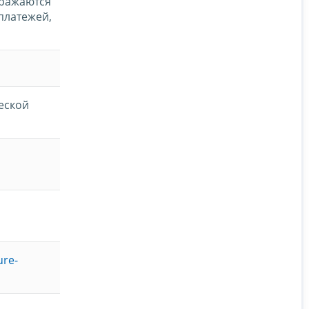
тражаются
платежей,
еской
ure-