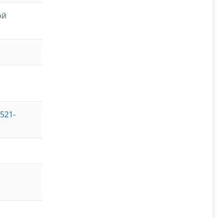
ой
521-