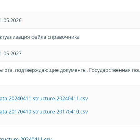
1.05.2026
ктуализация файла справочника
1.05.2027
ьгота, подтверждающие документы, Государственная п
ata-20240411-structure-20240411.csv
ata-20170410-structure-20170410.csv
tructure-20240411.csv