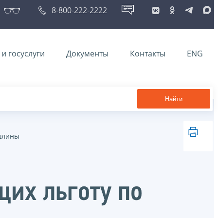
8-800-222-2222
и госуслуги
Документы
Контакты
ENG
Найти
ошлины
их льготу по