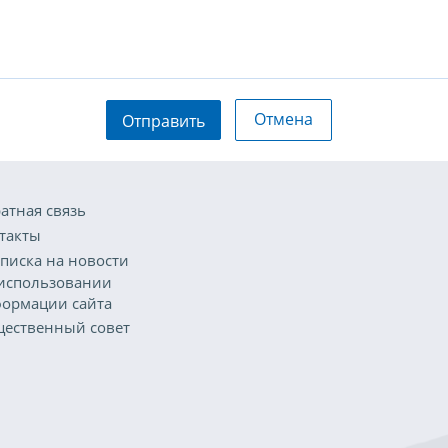
Отмена
Отправить
атная связь
такты
писка на новости
использовании
ормации сайта
ественный совет