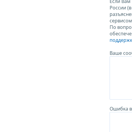
Если Вам
России (
разъясне
сервисо
По вопро
обеспече
поддержк
Ваше соо
Ошибка в 