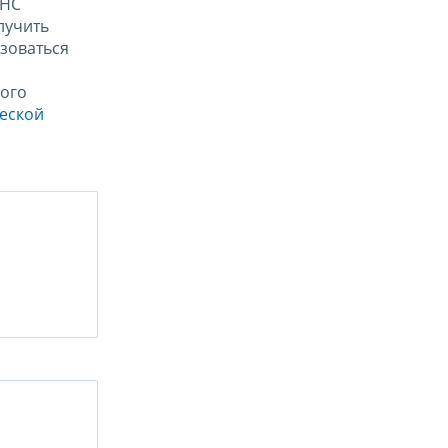
ФНС
лучить
зоваться
ого
ческой