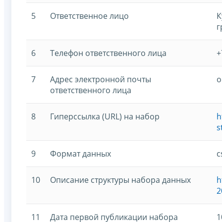
5
Ответственное лицо
К
г
6
Телефон ответственного лица
+
7
Адрес электронной почты
o
ответственного лица
8
Гиперссылка (URL) на набор
h
s
9
Формат данных
c
10
Описание структуры набора данных
h
2
11
Дата первой публикации набора
1