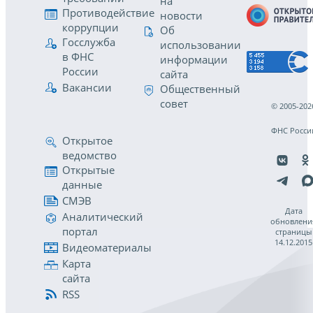
на
Противодействие
новости
коррупции
Об
Госслужба
использовании
в ФНС
информации
России
сайта
Вакансии
Общественный
совет
© 2005-202
ФНС Росси
Открытое
ведомство
Открытые
данные
СМЭВ
Дата
Аналитический
обновлени
портал
страницы
14.12.2015
Видеоматериалы
Карта
сайта
RSS