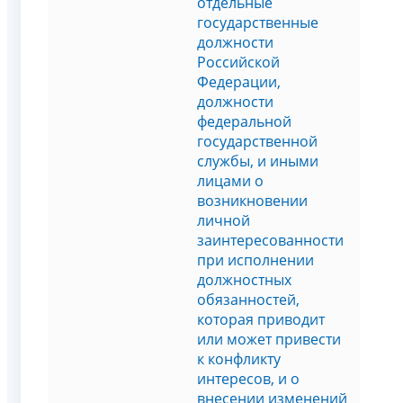
отдельные
государственные
должности
Российской
Федерации,
должности
федеральной
государственной
службы, и иными
лицами о
возникновении
личной
заинтересованности
при исполнении
должностных
обязанностей,
которая приводит
или может привести
к конфликту
интересов, и о
внесении изменений