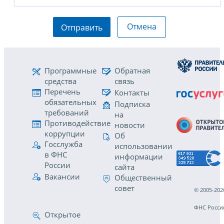
Отмена
Отправить
Программные
Обратная
средства
связь
Перечень
Контакты
обязательных
Подписка
требований
на
Противодействие
новости
коррупции
Об
Госслужба
использовании
в ФНС
информации
России
сайта
Вакансии
Общественный
совет
© 2005-202
ФНС Росси
Открытое