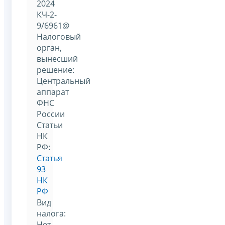
2024
КЧ-2-
9/6961@
Налоговый
орган,
вынесший
решение:
Центральный
аппарат
ФНС
России
Статьи
НК
РФ:
Статья
93
НК
РФ
Вид
налога:
Нет