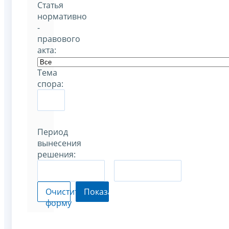
Статья
нормативно
-
правового
акта:
Тема
спора:
Период
вынесения
решения:
–
Очистить
Показать
форму