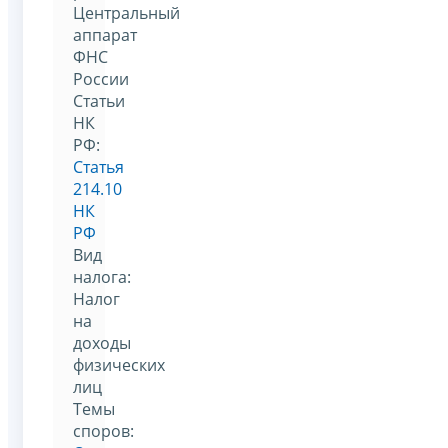
Центральный
аппарат
ФНС
России
Статьи
НК
РФ:
Статья
214.10
НК
РФ
Вид
налога:
Налог
на
доходы
физических
лиц
Темы
споров: