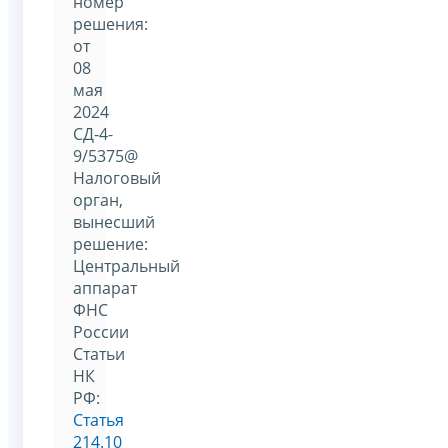
номер
решения:
от
08
мая
2024
СД-4-
9/5375@
Налоговый
орган,
вынесший
решение:
Центральный
аппарат
ФНС
России
Статьи
НК
РФ:
Статья
214.10