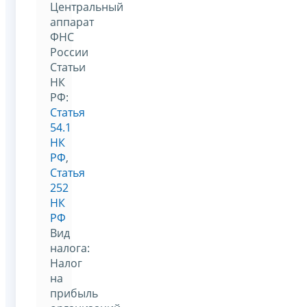
Центральный
аппарат
ФНС
России
Статьи
НК
РФ:
Статья
54.1
НК
РФ
,
Статья
252
НК
РФ
Вид
налога:
Налог
на
прибыль