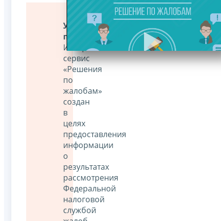
Уважаемые
пользователи!
Интернет-
сервис
«Решения
по
жалобам»
создан
в
целях
предоставления
информации
о
результатах
рассмотрения
Федеральной
налоговой
службой
жалоб