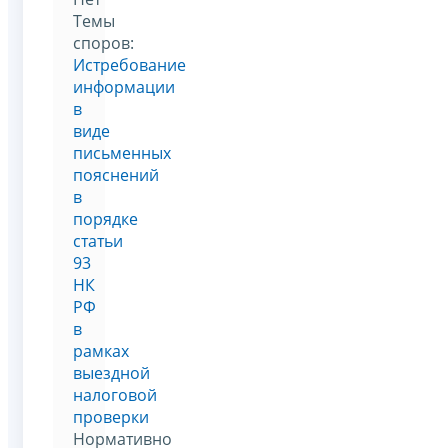
Темы
споров:
Истребование
информации
в
виде
письменных
пояснений
в
порядке
статьи
93
НК
РФ
в
рамках
выездной
налоговой
проверки
Нормативно