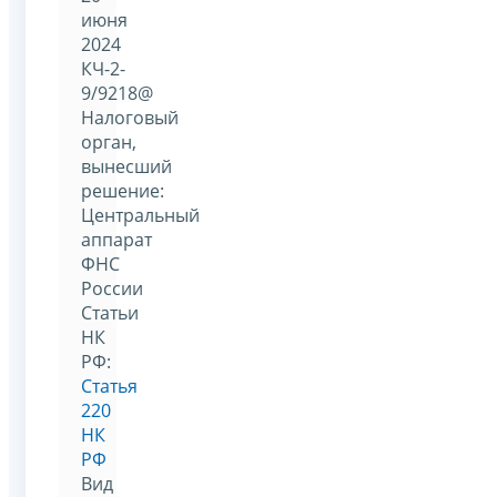
июня
2024
КЧ-2-
9/9218@
Налоговый
орган,
вынесший
решение:
Центральный
аппарат
ФНС
России
Статьи
НК
РФ:
Статья
220
НК
РФ
Вид