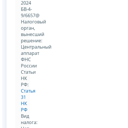
2024
БВ-4-
9/6657@
Налоговый
орган,
вынесший
решение:
Центральный
аппарат
ФНС
России
Статьи
НК
РФ:
Статья
31
НК
РФ
Вид
налога: