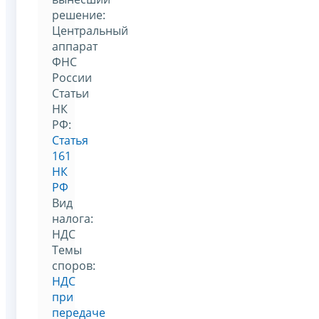
решение:
Центральный
аппарат
ФНС
России
Статьи
НК
РФ:
Статья
161
НК
РФ
Вид
налога:
НДС
Темы
споров:
НДС
при
передаче