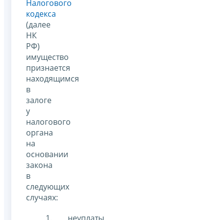
Налогового
кодекса
(далее
НК
РФ)
имущество
признается
находящимся
в
залоге
у
налогового
органа
на
основании
закона
в
следующих
случаях:
неуплаты