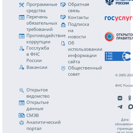
Программные
Обратная
средства
связь
Перечень
Контакты
обязательных
Подписка
требований
на
Противодействие
новости
коррупции
Об
Госслужба
использовании
в ФНС
информации
России
сайта
Вакансии
Общественный
совет
© 2005-202
ФНС Росси
Открытое
ведомство
Открытые
данные
СМЭВ
Дата
Аналитический
обновлени
портал
страницы
08.04.2020