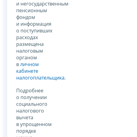
и негосударственным
пенсионным
фондом
и информация
о поступивших
расходах
размещена
налоговым
органом
в
личном
кабинете
налогоплательщика
.
Подробнее
о получении
социального
налогового
вычета
в упрощенном
порядке