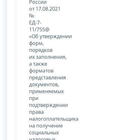
России
от 17.08.2021
№
ЕД-7-
11/755@
«Об утверждении
форм,
порядков
их заполнения,
а также
форматов
представления
документов,
применяемых
при
подтверждении
права
налогоплательщика
на получение
социальных
налоговых