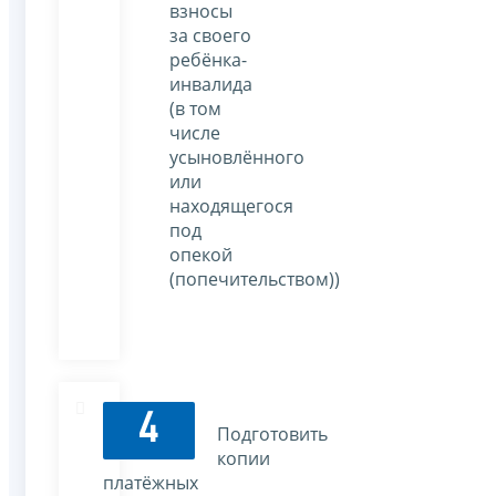
взносы
за своего
ребёнка-
инвалида
(в том
числе
усыновлённого
или
находящегося
под
опекой
(попечительством))
4
Подготовить
копии
платёжных