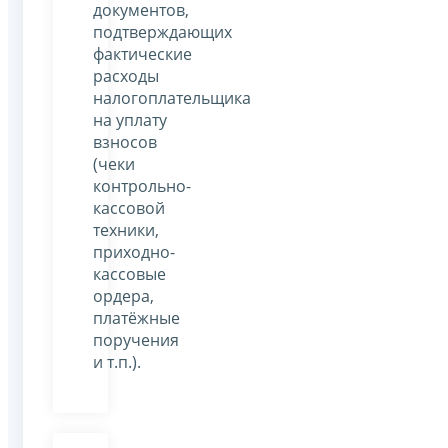
документов,
подтверждающих
фактические
расходы
налогоплательщика
на уплату
взносов
(чеки
контрольно-
кассовой
техники,
приходно-
кассовые
ордера,
платёжные
поручения
и т.п.).