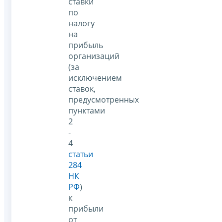
ставки
по
налогу
на
прибыль
организаций
(за
исключением
ставок,
предусмотренных
пунктами
2
-
4
статьи
284
НК
РФ
)
к
прибыли
от