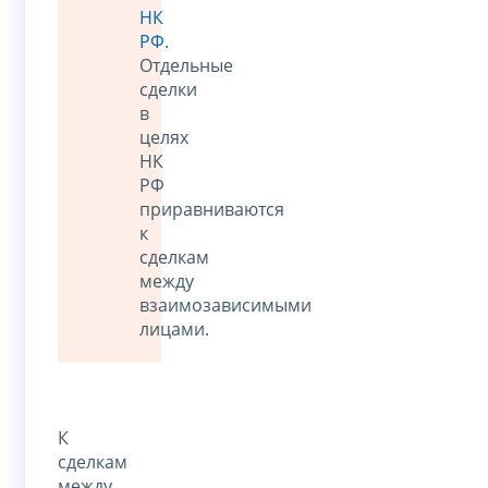
НК
РФ
.
Отдельные
сделки
в
целях
НК
РФ
приравниваются
к
сделкам
между
взаимозависимыми
лицами.
К
сделкам
между