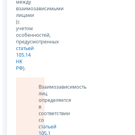
между
взаимозависимыми
лицами
(с
учетом
особенностей,
предусмотренных
статьей
105.14
НК
РФ
).
Взаимозависимость
лиц
определяется
в
соответствии
со
статьей
105.1