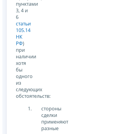
пунктами
3, 4 и
6
статьи
105.14
НК
РФ
)
при
наличии
хотя
бы
одного
из
следующих
обстоятельств:
стороны
сделки
применяют
разные