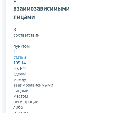
с
взаимозависимыми
лицами
В
соответствии
с
пунктом
2
статьи
105.14
НК РФ
сделка
между
взаимозависимыми
лицами,
местом
регистрации,
либо
местом