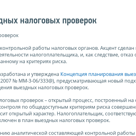
дных налоговых проверок
роверок
 контрольной работы налоговых органов. Акцент сделан 
тельности налогоплательщика, и, как следствие, отказ 
ванному на критериях риска.
азработана и утверждена
Концепция планирования вые
5.2007 № ММ-3-06/333@), предусматривающая новый подх
дения выездных налоговых проверок.
логовых проверок – открытый процесс, построенный на
контроля по общедоступным критериям риска совершен
ит открытый характер. Налогоплательщик, соответству
включен в план выездных налоговых проверок.
лению аналитической составляющей контрольной работы