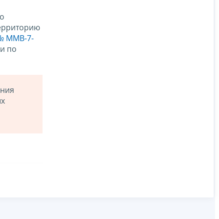
 о
территорию
 № ММВ-7-
и по
ения
ых