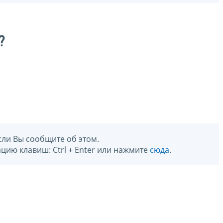
?
сли Вы сообщите об этом.
цию клавиш: Ctrl + Enter или нажмите
сюда
.