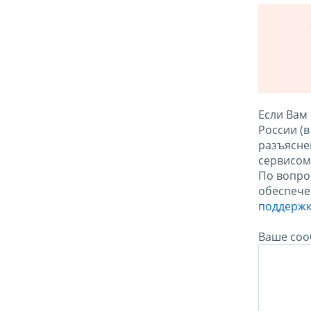
Если Вам
России (
разъясне
сервисо
По вопро
обеспече
поддержк
Ваше соо