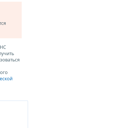
тся
ФНС
лучить
зоваться
ого
ческой