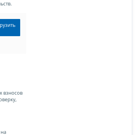
ьств.
рузить
х взносов
оверку,
 на