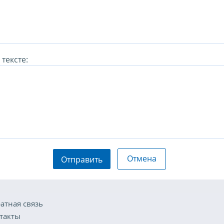
тексте:
Отмена
Отправить
атная связь
такты