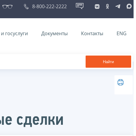
8-800-222-2222
и госуслуги
Документы
Контакты
ENG
Найти
ые сделки