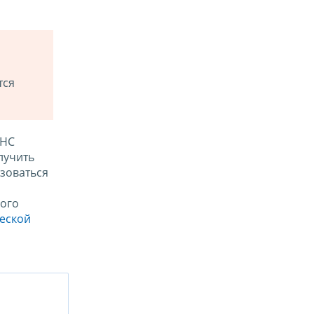
тся
ФНС
лучить
зоваться
ого
ческой