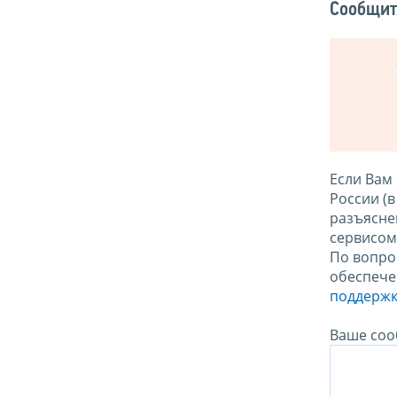
Сообщит
Если Вам
России (
разъясне
сервисо
По вопро
обеспече
поддержк
Ваше соо