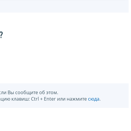
?
сли Вы сообщите об этом.
цию клавиш: Ctrl + Enter или нажмите
сюда
.