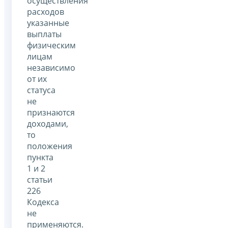
осуществления
расходов
указанные
выплаты
физическим
лицам
независимо
от их
статуса
не
признаются
доходами,
то
положения
пункта
1 и 2
статьи
226
Кодекса
не
применяются.