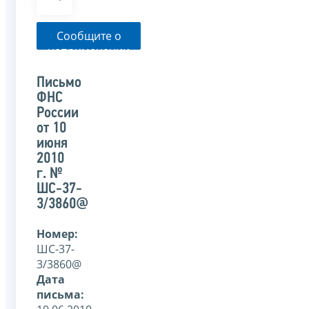
Сообщите о
неприменении
налоговым
органом
Письмо
указанного
ФНС
письма
России
от 10
июня
2010
г. №
ШС-37-
3/3860@
Номер:
ШС-37-
3/3860@
Дата
письма: