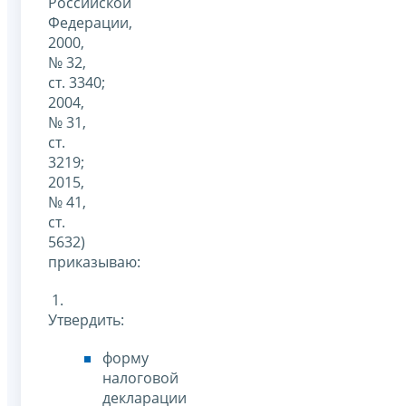
Российской
Федерации,
2000,
№ 32,
ст. 3340;
2004,
№ 31,
ст.
3219;
2015,
№ 41,
ст.
5632)
приказываю:
1.
Утвердить:
форму
налоговой
декларации