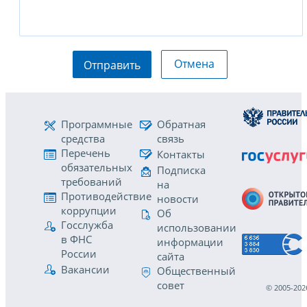
Отмена
Отправить
Программные
Обратная
средства
связь
Перечень
Контакты
обязательных
Подписка
требований
на
Противодействие
новости
коррупции
Об
Госслужба
использовании
в ФНС
информации
России
сайта
Вакансии
Общественный
совет
© 2005-202