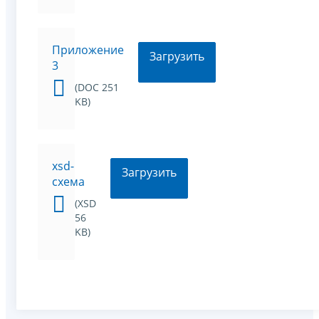
Приложение
Загрузить
3
(DOC 251
KB)
xsd-
Загрузить
схема
(XSD
56
KB)