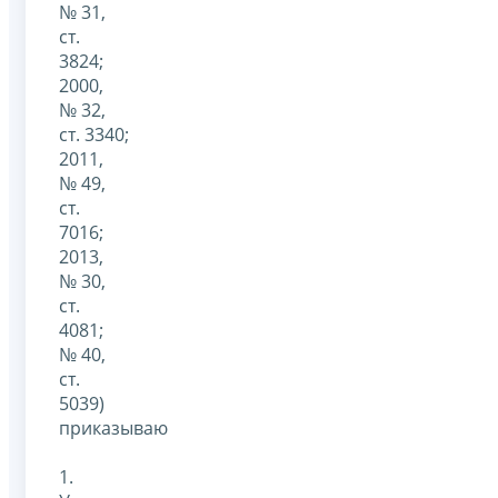
№ 31,
ст.
3824;
2000,
№ 32,
ст. 3340;
2011,
№ 49,
ст.
7016;
2013,
№ 30,
ст.
4081;
№ 40,
ст.
5039)
приказываю
1.