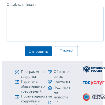
Ошибка в тексте:
Отмена
Отправить
Программные
Обратная
средства
связь
Перечень
Контакты
обязательных
Подписка
требований
на
Противодействие
новости
коррупции
Об