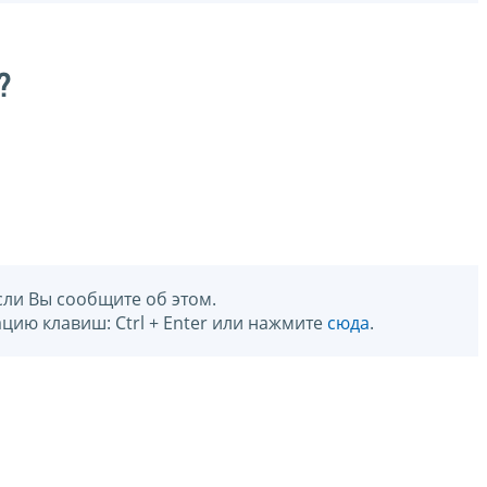
?
сли Вы сообщите об этом.
цию клавиш: Ctrl + Enter или нажмите
сюда
.