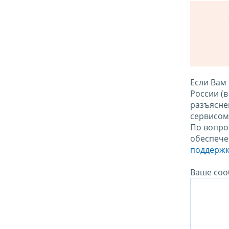
Если Вам
России (
разъясне
сервисо
По вопро
обеспече
поддержк
Ваше соо