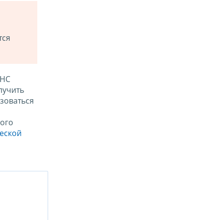
тся
ФНС
лучить
зоваться
ого
ческой