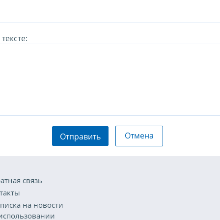
тексте:
Отмена
Отправить
атная связь
такты
писка на новости
использовании