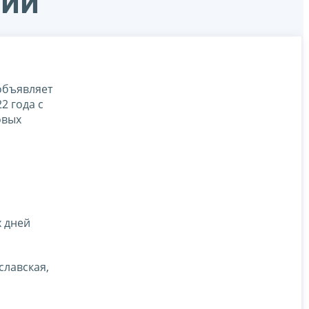
нии
объявляет
2 года с
овых
х дней
славская,