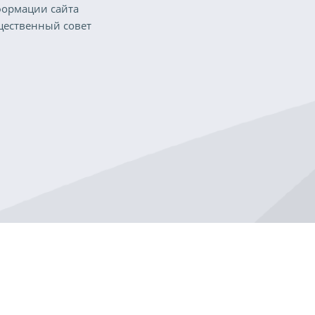
ормации сайта
ественный совет