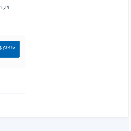
кция
рузить