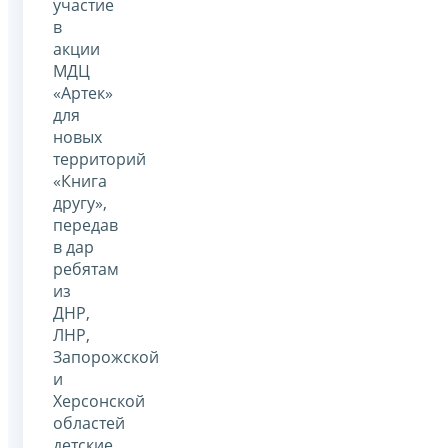
участие
в
акции
МДЦ
«Артек»
для
новых
территорий
«Книга
другу»,
передав
в дар
ребятам
из
ДНР,
ЛНР,
Запорожской
и
Херсонской
областей
детские