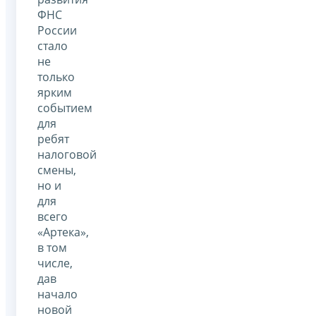
ФНС
России
стало
не
только
ярким
событием
для
ребят
налоговой
смены,
но и
для
всего
«Артека»,
в том
числе,
дав
начало
новой