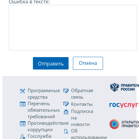
Ошибка в тексте:
Отмена
Отправить
Программные
Обратная
средства
связь
Перечень
Контакты
обязательных
Подписка
требований
на
Противодействие
новости
коррупции
Об
Госслужба
использовании