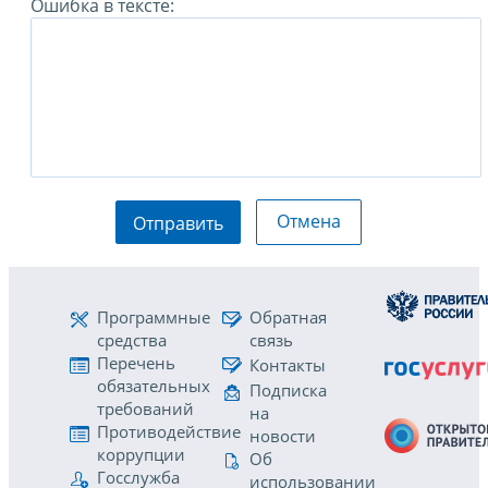
Ошибка в тексте:
Отмена
Отправить
Программные
Обратная
средства
связь
Перечень
Контакты
обязательных
Подписка
требований
на
Противодействие
новости
коррупции
Об
Госслужба
использовании