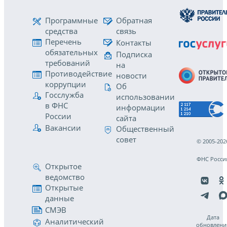
Программные
Обратная
средства
связь
Перечень
Контакты
обязательных
Подписка
требований
на
Противодействие
новости
коррупции
Об
Госслужба
использовании
в ФНС
информации
России
сайта
Вакансии
Общественный
совет
© 2005-202
ФНС Росси
Открытое
ведомство
Открытые
данные
СМЭВ
Дата
Аналитический
обновлени