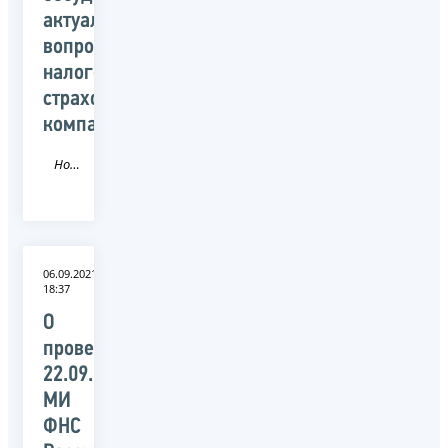
актуальные
вопросы
налогообложения
страховых
компаний
Новость
06.09.2021
18:37
О
проведении
22.09.2021
МИ
ФНС