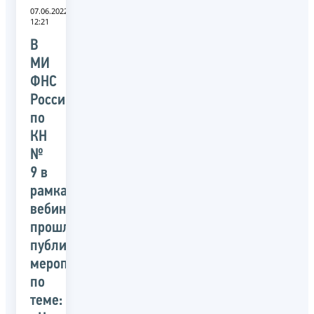
07.06.2022
12:21
В
МИ
ФНС
России
по
КН
№
9 в
рамках
вебинара
прошло
публичное
мероприятие
по
теме: