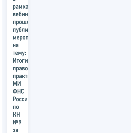
рамках
вебинара
прошло
публичное
мероприятие
на
тему:
Итоги
правоприменительной
практики
МИ
ФНС
России
по
КН
№9
за