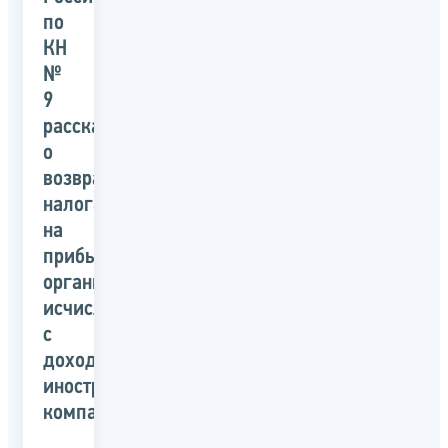
по
КН
№
9
рассказали
о
возврате
налога
на
прибыль
организаций,
исчисленного
с
дохода
иностранной
компании