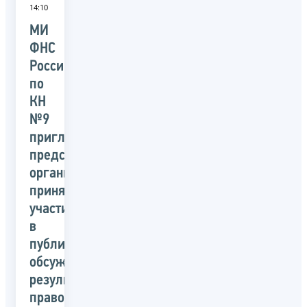
14:10
МИ
ФНС
России
по
КН
№9
приглашает
представителей
организации
принять
участие
в
публичном
обсуждении
результатов
правоприменительной