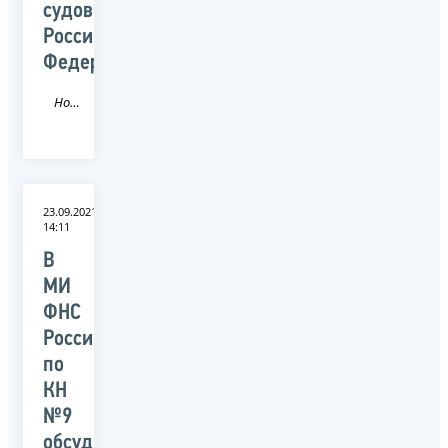
судов
Российской
Федерации
Новость
23.09.2021
14:11
В
МИ
ФНС
России
по
КН
№9
обсудили