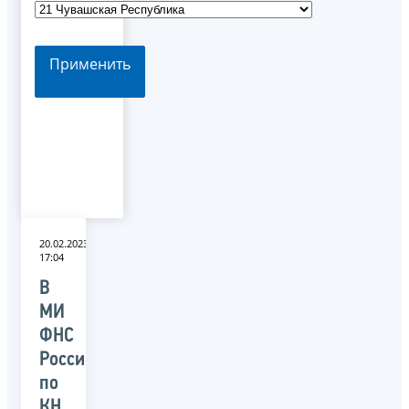
Применить
20.02.2023
17:04
В
МИ
ФНС
России
по
КН