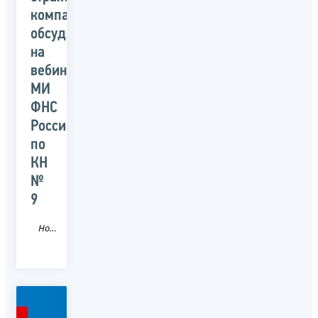
компаний
обсудят
на
вебинаре
МИ
ФНС
России
по
КН
№
9
Новость