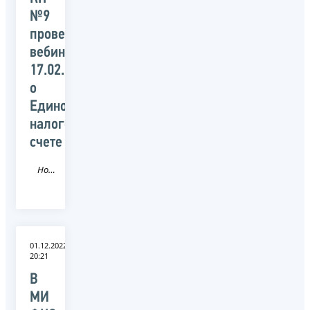
№9
провели
вебинар
17.02.2023
о
Едином
налоговом
счете
Новость
01.12.2022
20:21
В
МИ