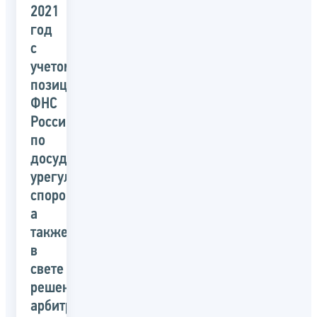
2021
год
с
учетом
позиции
ФНС
России
по
досудебному
урегулированию
споров,
а
также
в
свете
решений
арбитражных