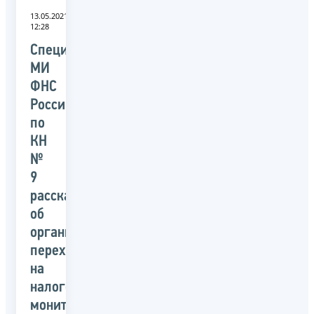
13.05.2021
12:28
Специалисты
МИ
ФНС
России
по
КН
№
9
расскажут
об
организации
перехода
на
налоговый
мониторинг