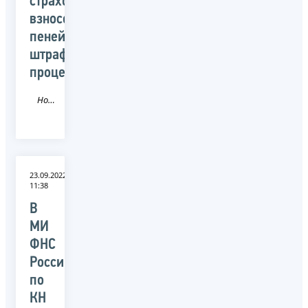
страховых
взносов,
пеней,
штрафов,
процентов»
Новость
23.09.2022
11:38
В
МИ
ФНС
России
по
КН