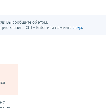
сли Вы сообщите об этом.
цию клавиш: Ctrl + Enter или нажмите
сюда
.
тся
ФНС