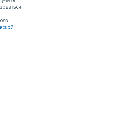
лучить
зоваться
ого
ческой