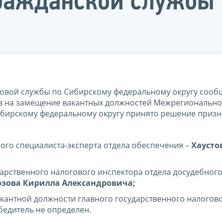
гражданской службы
вой службы по Сибирскому федеральному округу сообщ
сов на замещение вакантных должностей Межрегиональн
бирскому федеральному округу принято решение призн
ого специалиста-эксперта отдела обеспечения –
Хаусто
арственного налогового инспектора отдела досудебног
зова Кирилла Александровича;
акантной должности главного государственного налогов
бедитель не определен.