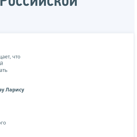
 Российской
ает, что
ой
ать
ву Ларису
о
ого