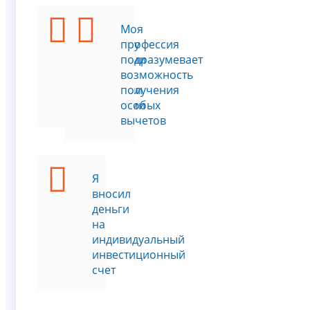
Я
Моя
провожу
профессия
операции
подразумевает
с
возможность
ценными
получения
бумагами
особых
вычетов
Я
вносил
деньги
на
индивидуальный
инвестиционный
счет