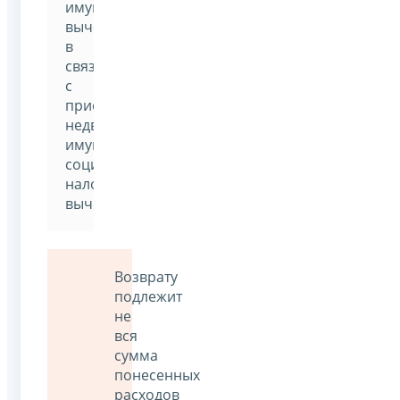
имущественный
вычет
в
связи
с
приобретением
недвижимого
имущества,
социальные
налоговые
вычеты.
Возврату
подлежит
не
вся
сумма
понесенных
расходов