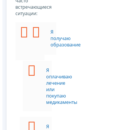
часто
встречающиеся
ситуации:
У
Я
меня
получаю
есть
образование
дети
Я
оплачиваю
лечение
или
покупаю
медикаменты
Я
Я