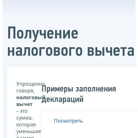
Получение
налогового вычета
Упрощенно
Примеры заполнения
говоря,
налоговый
деклараций
вычет
– это
сумма,
Посмотреть
которая
уменьшает
размер