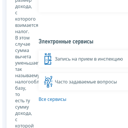
дохода,
с
которого
взимается
налог.
В этом
Электронные сервисы
случае
сумма
вычета
Запись на прием в инспекцию
уменьшает
так
называемую
Часто задаваемые вопросы
налогооблагаемую
базу,
то
Все сервисы
есть ту
сумму
дохода,
с
которой