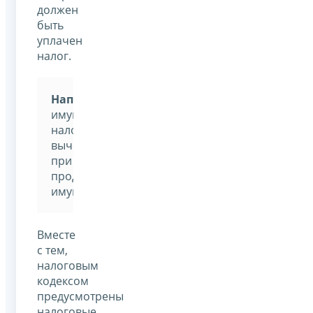
должен
быть
уплачен
налог.
Например:
имущественный
налоговый
вычет
при
продаже
имущества.
Вместе
с тем,
налоговым
кодексом
предусмотрены
налоговые