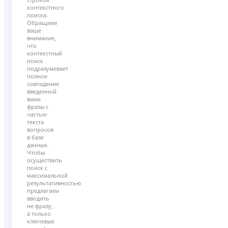
контекстного
поиска.
Обращаем
ваше
внимание,
что
контекстный
поиск
подразумевает
полное
совпадение
введенной
вами
фразы с
частью
текста
вопросов
в базе
данных.
Чтобы
осуществить
поиск с
максимальной
результативностью
предлагаем
вводить
не фразу,
а только
ключевые