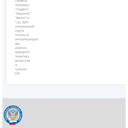
слова (к
примеру
"студент",
"машина",
"вычет" и
т.д.). Для
сокращения
круга
поиска в
интересующих
вас
рамках -
выберете
тематику
вопросов
и
субъект
РФ.