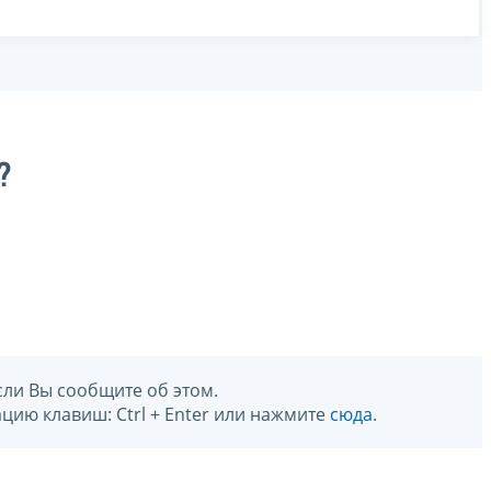
?
сли Вы сообщите об этом.
цию клавиш: Ctrl + Enter или нажмите
сюда
.