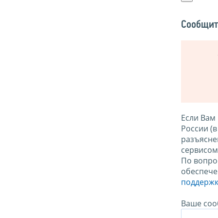
Сообщит
Если Вам
России (
разъясне
сервисо
По вопро
обеспече
поддержк
Ваше соо