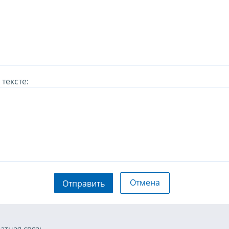
тексте:
Отмена
Отправить
атная связь