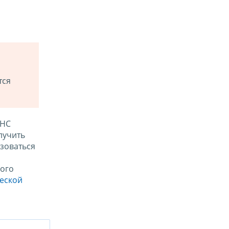
тся
ФНС
лучить
зоваться
ого
ческой