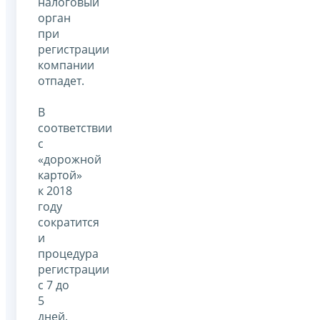
налоговый
орган
при
регистрации
компании
отпадет.
В
соответствии
с
«дорожной
картой»
к 2018
году
сократится
и
процедура
регистрации
с 7 до
5
дней.