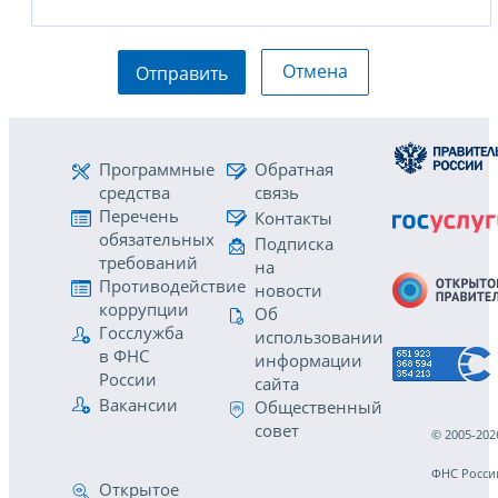
Отмена
Отправить
Программные
Обратная
средства
связь
Перечень
Контакты
обязательных
Подписка
требований
на
Противодействие
новости
коррупции
Об
Госслужба
использовании
в ФНС
информации
России
сайта
Вакансии
Общественный
совет
© 2005-202
ФНС Росси
Открытое