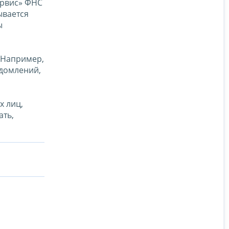
ервис» ФНС
ывается
ы
 Например,
едомлений,
х лиц,
ать,