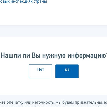
говых инспекциях страны
Нашли ли Вы нужную информацию
Нет
Да
йте опечатку или неточность, мы будем признательны, е