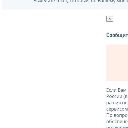
Выделите текст, который, по Вашему мне
×
Сообщит
Если Вам
России (
разъясне
сервисо
По вопро
обеспече
поддержк