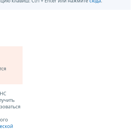
цию клавиш: Ctrl + Enter или нажмите
сюда
.
тся
ФНС
лучить
зоваться
ого
ческой