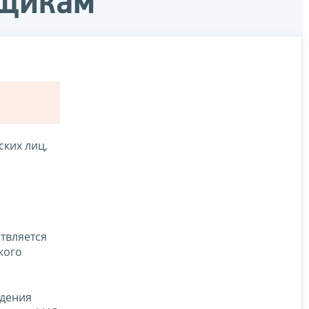
ьщикам
ких лиц,
твляется
кого
ждения