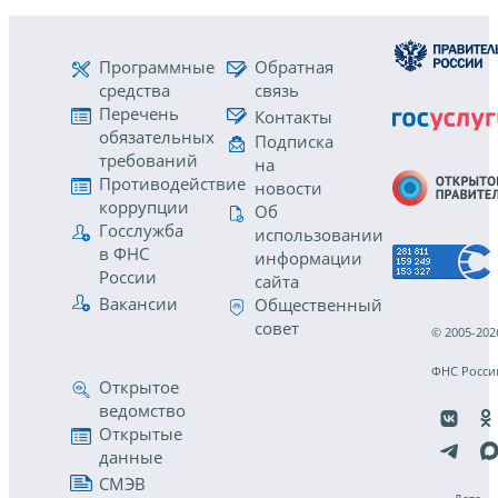
Программные
Обратная
средства
связь
Перечень
Контакты
обязательных
Подписка
требований
на
Противодействие
новости
коррупции
Об
Госслужба
использовании
в ФНС
информации
России
сайта
Вакансии
Общественный
совет
© 2005-202
ФНС Росси
Открытое
ведомство
Открытые
данные
СМЭВ