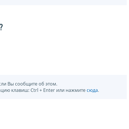
?
сли Вы сообщите об этом.
цию клавиш: Ctrl + Enter или нажмите
сюда
.