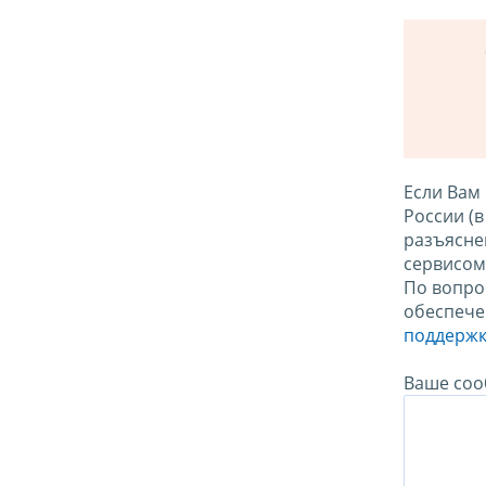
Если Вам
России (
разъясне
сервисо
По вопро
обеспече
поддержк
Ваше соо