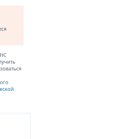
тся
ФНС
лучить
зоваться
ого
ческой