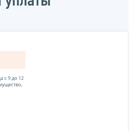
 уплаты
 с 9 до 12
мущество,